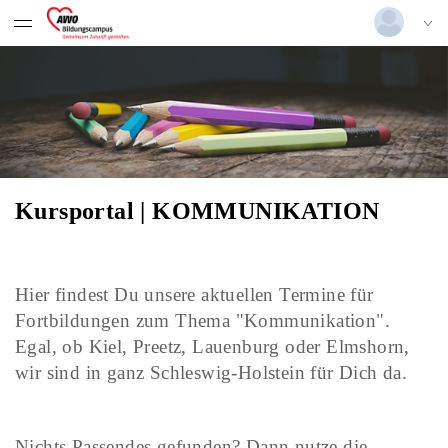
Menügruppe
Datentabelle mit 4 Zeilen und 10 Spalten
Fortbildungen für Kitas
Kinder- und Jugendarbeit
Deutsch
|
Englisch
Menügruppe
Alltagsintegrierte Sprachbildung
Fortbildungen
Lehre
Login
nach § 19 Abs. 7 (KitaG)
Menügruppe
Versionsnummer: 2026.2.04.63526
Fortbildungen
Management
Praxisanleiter*in in der
Kindertagesbetreuung
Internes Führungskräftetraining
Kursportal | KOMMUNIKATION
Betriebswirtschaft
Hier findest Du unsere aktuellen Termine für
Fortbildungen zum Thema "Kommunikation".
Finanzen
Egal, ob Kiel, Preetz, Lauenburg oder Elmshorn,
wir sind in ganz Schleswig-Holstein für Dich da.
Kommunikation
Personal
Nichts Passendes gefunden? Dann nutze die